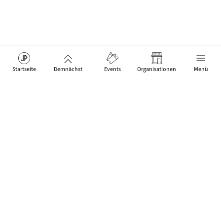
Startseite
Demnächst
Events
Organisationen
Menü
Das Netzwerk für Jazz Artists, Clubs & Fans um neue Events
zu feiern, die Menschen verbinden.
Kontakt
Über uns
Mobile App
JP Web Solutions
WordPress Events Plugin