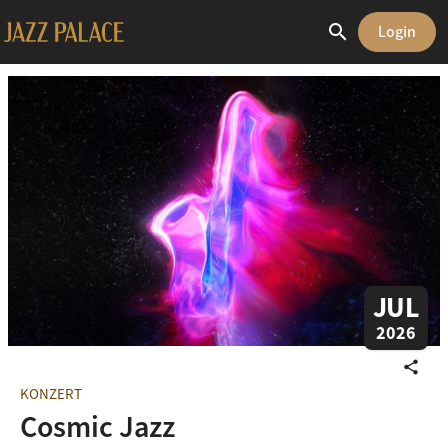
search
Login
JUL
2026
share
KONZERT
Cosmic Jazz