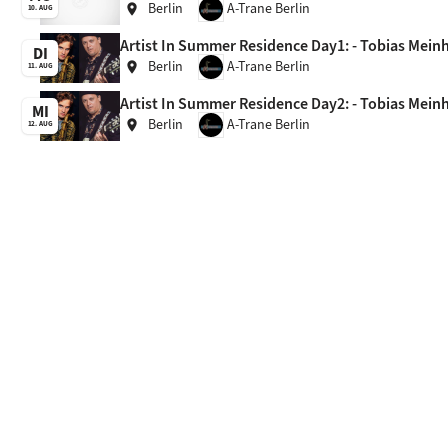
Berlin
A-Trane Berlin
location_on
10. AUG
Artist In Summer Residence Day1: - Tobias Meinha
DI
Berlin
A-Trane Berlin
location_on
11. AUG
Artist In Summer Residence Day2: - Tobias Meinha
MI
Berlin
A-Trane Berlin
location_on
12. AUG