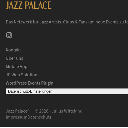
Das Netzwerk für Jazz Artists, Clubs & Fans um neue Events zu 
Kontakt
Über uns
Mobile App
JP Web Solutions
WordPress Events Plugin
Datenschutz-Einstellungen
Jazz Palace®
© 2026 - Julius Wittekind
Impressum
Datenschutz