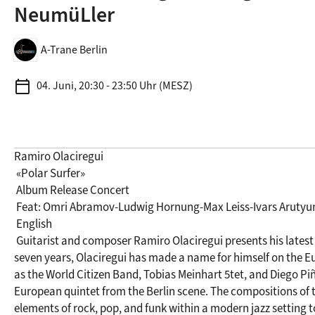
NeumüLler
A-Trane Berlin
calendar_today
04. Juni, 20:30 - 23:50 Uhr (MESZ)
Ramiro Olaciregui

 «Polar Surfer»

 Album Release Concert

 Feat: Omri Abramov-Ludwig Hornung-Max Leiss-Ivars Arutyunyan-Irma Neumüller

 English

 Guitarist and composer Ramiro Olaciregui presents his latest release Polar Surfer. Born in Argentina and based in Berlin for the past 
seven years, Olaciregui has made a name for himself on the Eur
as the World Citizen Band, Tobias Meinhart 5tet, and Diego Piñe
European quintet from the Berlin scene. The compositions of
elements of rock, pop, and funk within a modern jazz setting to 