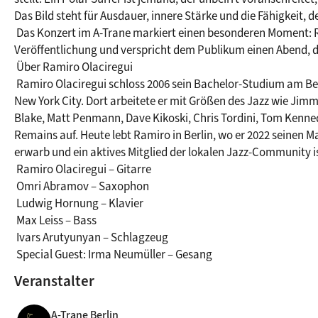
Das Bild steht für Ausdauer, innere Stärke und die Fähigkeit,
 Das Konzert im A-Trane markiert einen besonderen Moment: Ramiro Olaciregui präsentiert hier seine erste europäische 
Veröffentlichung und verspricht dem Publikum einen Abend, der
 Über Ramiro Olaciregui

 Ramiro Olaciregui schloss 2006 sein Bachelor-Studium am Berklee College of Music, Boston ab und zog anschließend nach 
New York City. Dort arbeitete er mit Größen des Jazz wie Jim
Blake, Matt Penmann, Dave Kikoski, Chris Tordini, Tom Ken
Remains auf. Heute lebt Ramiro in Berlin, wo er 2022 seinen M
erwarb und ein aktives Mitglied der lokalen Jazz-Community is
 Ramiro Olaciregui – Gitarre

 Omri Abramov – Saxophon

 Ludwig Hornung – Klavier

 Max Leiss – Bass

 Ivars Arutyunyan – Schlagzeug

 Special Guest: Irma Neumüller – Gesang
Veranstalter
A-Trane Berlin