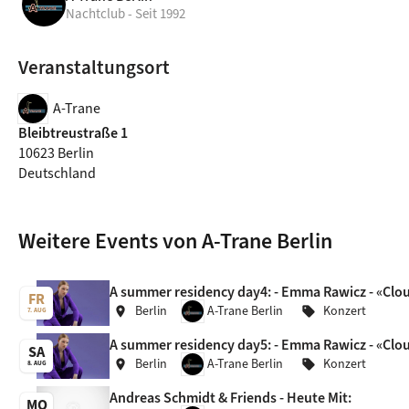
Nachtclub - Seit 1992
Veranstaltungsort
A-Trane
Bleibtreustraße 1
10623 Berlin
Deutschland
Weitere Events von A-Trane Berlin
A summer residency day4: - Emma Rawicz - «Cloud
FR
Berlin
A-Trane Berlin
Konzert
location_on
sell
7. AUG
A summer residency day5: - Emma Rawicz - «Cloud
SA
Berlin
A-Trane Berlin
Konzert
location_on
sell
8. AUG
Andreas Schmidt & Friends - Heute Mit:
MO