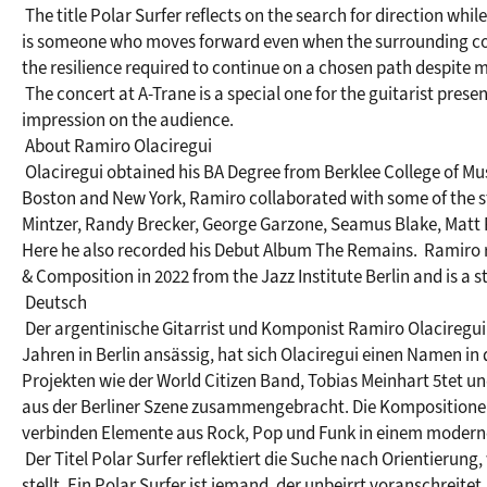
 The title Polar Surfer reflects on the search for direction while navigating the opposing forces life presents. A Polar Surfer 
is someone who moves forward even when the surrounding condi
the resilience required to continue on a chosen path despite m
 The concert at A-Trane is a special one for the guitarist presenting his first European release and promises to leave a lasting 
impression on the audience.

 About Ramiro Olaciregui

 Olaciregui obtained his BA Degree from Berklee College of Music, Boston, in 2006. Afterwards he moved to New York City. Both, in 
Boston and New York, Ramiro collaborated with some of the s
Mintzer, Randy Brecker, George Garzone, Seamus Blake, Matt P
Here he also recorded his Debut Album The Remains.  Ramiro r
& Composition in 2022 from the Jazz Institute Berlin and is a s
 Deutsch

 Der argentinische Gitarrist und Komponist Ramiro Olaciregui präsentiert mit Polar Surfer sein neuestes Album. Seit sieben 
Jahren in Berlin ansässig, hat sich Olaciregui einen Namen i
Projekten wie der World Citizen Band, Tobias Meinhart 5tet und 
aus der Berliner Szene zusammengebracht. Die Kompositionen
verbinden Elemente aus Rock, Pop und Funk in einem moderne
 Der Titel Polar Surfer reflektiert die Suche nach Orientierung, wenn das Leben einem widersprüchliche Kräfte in den Weg 
stellt. Ein Polar Surfer ist jemand, der unbeirrt voranschreit