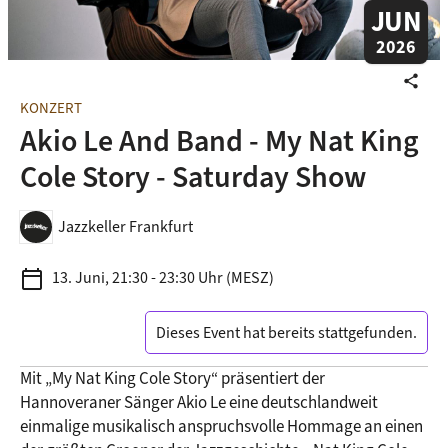
JUN
2026
share
KONZERT
Akio Le And Band - My Nat King
Cole Story - Saturday Show
Jazzkeller Frankfurt
calendar_today
13. Juni, 21:30 - 23:30 Uhr (MESZ)
Dieses Event hat bereits stattgefunden.
Mit „My Nat King Cole Story“ präsentiert der 
Hannoveraner Sänger Akio Le eine deutschlandweit 
einmalige musikalisch anspruchsvolle Hommage an einen 