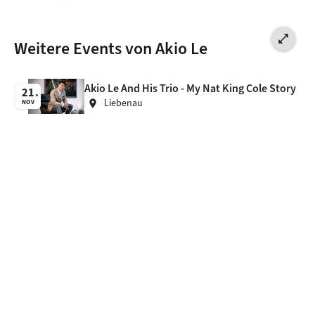
open_in_full
Weitere Events von Akio Le
Akio Le And His Trio - My Nat King Cole Story
21
Liebenau
location_on
NOV