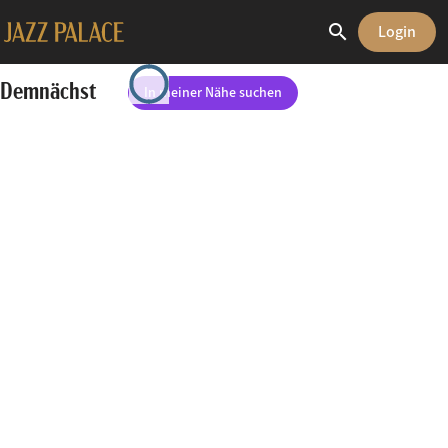
search
Login
Demnächst
In meiner Nähe suchen