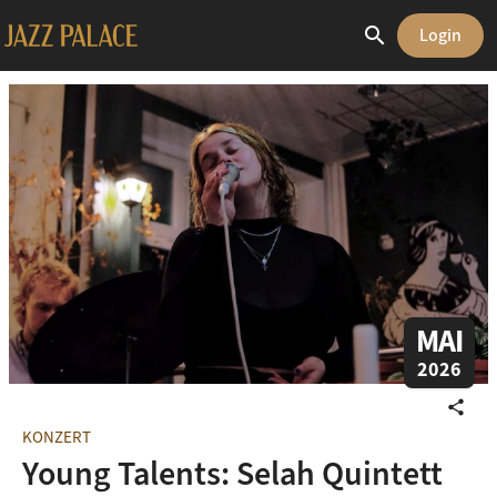
search
Login
MAI
2026
share
KONZERT
Young Talents: Selah Quintett