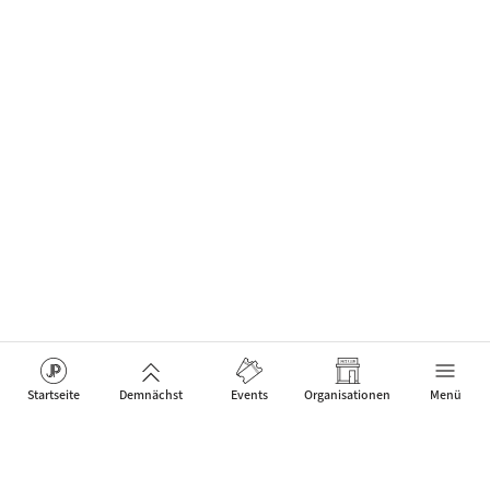
Startseite
Demnächst
Events
Organisationen
Menü
Das Netzwerk für Jazz Artists, Clubs & Fans um neue Events
zu feiern, die Menschen verbinden.