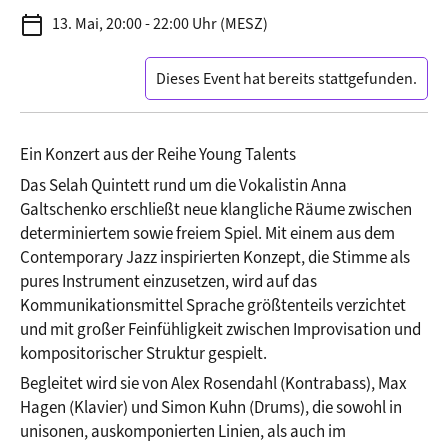
calendar_today
13. Mai, 20:00 - 22:00 Uhr (MESZ)
Dieses Event hat bereits stattgefunden.
Ein Konzert aus der Reihe Young Talents
Das Selah Quintett rund um die Vokalistin Anna 
Galtschenko erschließt neue klangliche Räume zwischen 
determiniertem sowie freiem Spiel. Mit einem aus dem 
Contemporary Jazz inspirierten Konzept, die Stimme als 
pures Instrument einzusetzen, wird auf das 
Kommunikationsmittel Sprache größtenteils verzichtet 
und mit großer Feinfühligkeit zwischen Improvisation und 
kompositorischer Struktur gespielt.  
Begleitet wird sie von Alex Rosendahl (Kontrabass), Max 
Hagen (Klavier) und Simon Kuhn (Drums), die sowohl in 
unisonen, auskomponierten Linien, als auch im 