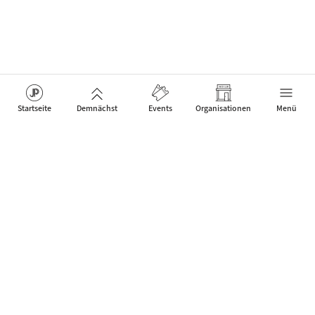
Startseite
Demnächst
Events
Organisationen
Menü
Das Netzwerk für Jazz Artists, Clubs & Fans um neue Events
zu feiern, die Menschen verbinden.
Kontakt
Über uns
Mobile App
JP Web Solutions