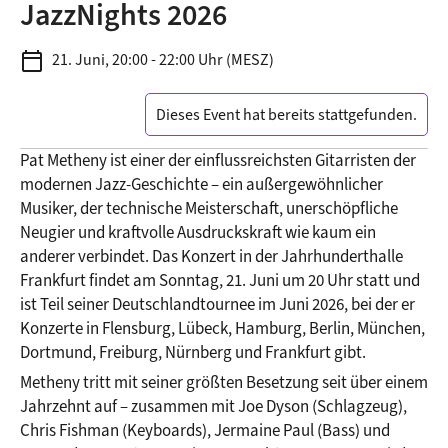
JazzNights 2026
calendar_today
21. Juni, 20:00 - 22:00 Uhr (MESZ)
Dieses Event hat bereits stattgefunden.
Pat Metheny ist einer der einflussreichsten Gitarristen der 
modernen Jazz-Geschichte – ein außergewöhnlicher 
Musiker, der technische Meisterschaft, unerschöpfliche 
Neugier und kraftvolle Ausdruckskraft wie kaum ein 
anderer verbindet. Das Konzert in der Jahrhunderthalle 
Frankfurt findet am Sonntag, 21. Juni um 20 Uhr statt und 
ist Teil seiner Deutschlandtournee im Juni 2026, bei der er 
Konzerte in Flensburg, Lübeck, Hamburg, Berlin, München, 
Dortmund, Freiburg, Nürnberg und Frankfurt gibt.
Metheny tritt mit seiner größten Besetzung seit über einem 
Jahrzehnt auf – zusammen mit Joe Dyson (Schlagzeug), 
Chris Fishman (Keyboards), Jermaine Paul (Bass) und 