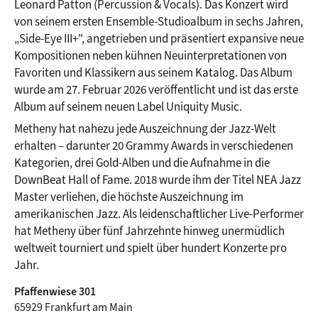
Leonard Patton (Percussion & Vocals). Das Konzert wird 
von seinem ersten Ensemble-Studioalbum in sechs Jahren, 
„Side-Eye III+", angetrieben und präsentiert expansive neue 
Kompositionen neben kühnen Neuinterpretationen von 
Favoriten und Klassikern aus seinem Katalog. Das Album 
wurde am 27. Februar 2026 veröffentlicht und ist das erste 
Album auf seinem neuen Label Uniquity Music.
Metheny hat nahezu jede Auszeichnung der Jazz-Welt 
erhalten – darunter 20 Grammy Awards in verschiedenen 
Kategorien, drei Gold-Alben und die Aufnahme in die 
DownBeat Hall of Fame. 2018 wurde ihm der Titel NEA Jazz 
Master verliehen, die höchste Auszeichnung im 
amerikanischen Jazz. Als leidenschaftlicher Live-Performer 
hat Metheny über fünf Jahrzehnte hinweg unermüdlich 
weltweit tourniert und spielt über hundert Konzerte pro 
Jahr.
Pfaffenwiese 301
65929 Frankfurt am Main