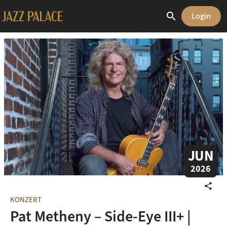
search
Login
JUN
2026
share
KONZERT
Pat Metheny – Side-Eye III+ |