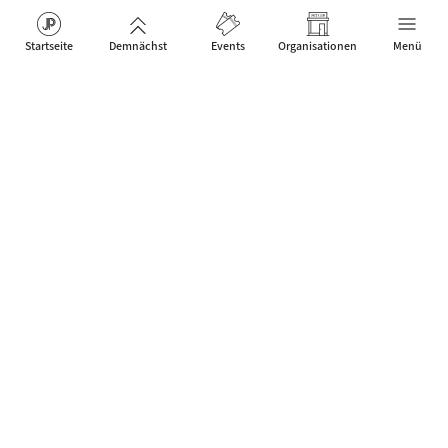
Startseite
Demnächst
Events
Organisationen
Menü
Das Netzwerk für Jazz Artists, Clubs & Fans um neue Events
zu feiern, die Menschen verbinden.
Kontakt
Über uns
Mobile App
JP Web Solutions
WordPress Events Plugin
Datenschutz-Einstellungen
Jazz Palace®
© 2026 - Julius Wittekind