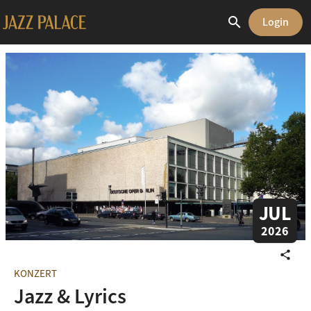
search
Login
JUL
2026
share
KONZERT
Jazz & Lyrics