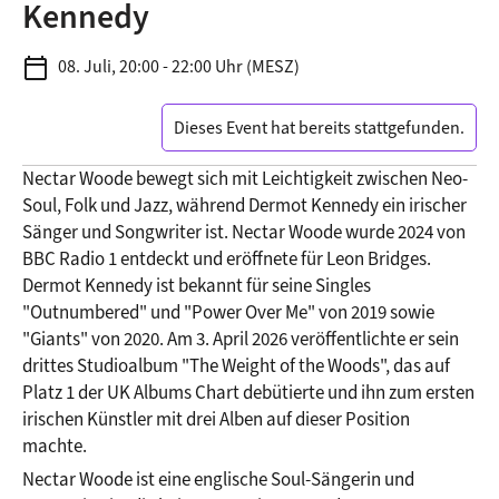
Kennedy
calendar_today
08. Juli, 20:00 - 22:00 Uhr (MESZ)
Dieses Event hat bereits stattgefunden.
Nectar Woode bewegt sich mit Leichtigkeit zwischen Neo-
Soul, Folk und Jazz, während Dermot Kennedy ein irischer 
Sänger und Songwriter ist. Nectar Woode wurde 2024 von 
BBC Radio 1 entdeckt und eröffnete für Leon Bridges. 
Dermot Kennedy ist bekannt für seine Singles 
"Outnumbered" und "Power Over Me" von 2019 sowie 
"Giants" von 2020. Am 3. April 2026 veröffentlichte er sein 
drittes Studioalbum "The Weight of the Woods", das auf 
Platz 1 der UK Albums Chart debütierte und ihn zum ersten 
irischen Künstler mit drei Alben auf dieser Position 
machte.
Nectar Woode ist eine englische Soul-Sängerin und 