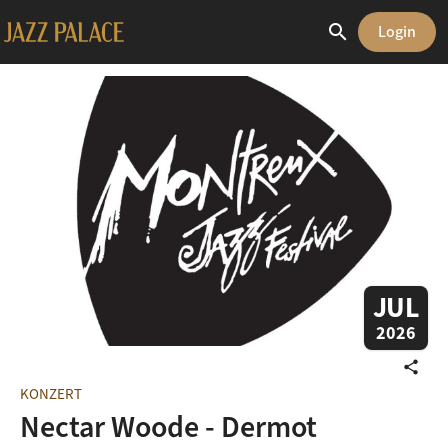
search
Login
JUL
2026
share
KONZERT
Nectar Woode - Dermot