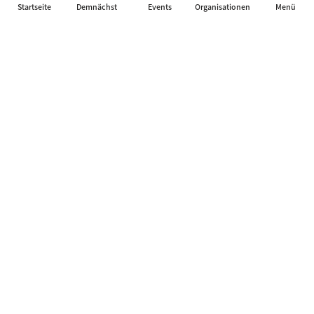
Startseite
Demnächst
Events
Organisationen
Menü
Das Netzwerk für Jazz Artists, Clubs & Fans um neue Events
zu feiern, die Menschen verbinden.
Kontakt
Über uns
Mobile App
JP Web Solutions
WordPress Events Plugin
Datenschutz-Einstellungen
Jazz Palace®
© 2026 - Julius Wittekind
Impressum
Datenschutz