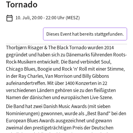
Tornado
calendar_today
10. Juli, 20:00 - 22:00 Uhr (MESZ)
Dieses Event hat bereits stattgefunden.
Thorbjørn Risager & The Black Tornado wurden 2014 
gegründet und haben sich zu Dänemarks führenden Roots-
Rock-Musikern entwickelt. Die Band verbindet Soul, 
Chicago Blues, Boogie und Rock 'n' Roll mit einer Stimme, 
in der Ray Charles, Van Morrison und Billy Gibbons 
aufeinandertreffen. Mit über 1400 Konzerten in 22 
verschiedenen Ländern gehören sie zu den fleißigsten 
Namen der dänischen und europäischen Live-Szene.
Die Band hat zwei Danish Music Awards (mit sieben 
Nominierungen) gewonnen, wurde als „Best Band" bei den 
European Blues Awards ausgezeichnet und gewann 
zweimal den prestigeträchtigen Preis der Deutschen 