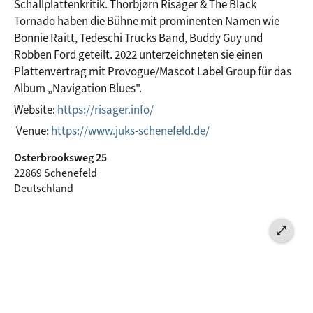
Schallplattenkritik. Thorbjørn Risager & The Black 
Tornado haben die Bühne mit prominenten Namen wie 
Bonnie Raitt, Tedeschi Trucks Band, Buddy Guy und 
Robben Ford geteilt. 2022 unterzeichneten sie einen 
Plattenvertrag mit Provogue/Mascot Label Group für das 
Album „Navigation Blues".
Website: 
https://risager.info/
 Venue: 
https://www.juks-schenefeld.de/
Osterbrooksweg 25
22869 Schenefeld
Deutschland
open_in_full