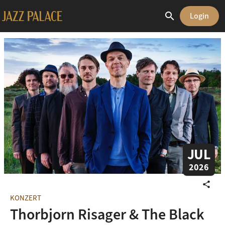
search
Login
JUL
2026
share
KONZERT
Thorbjorn Risager & The Black