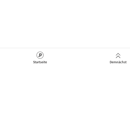
Startseite
Demnächst
Das Netzwerk für Jazz Artists, Clubs & Fans um neue
Kontakt