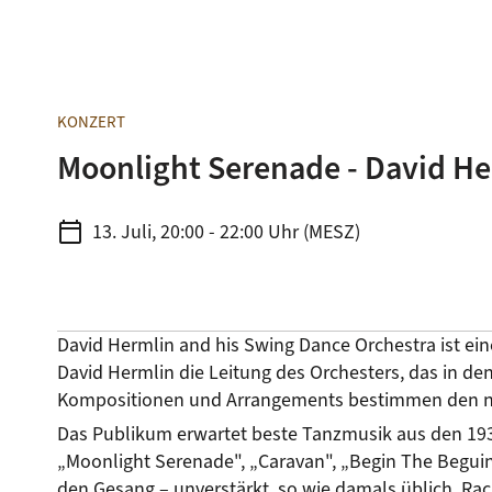
KONZERT
Moonlight Serenade - David He
calendar_today
13. Juli, 20:00 - 22:00 Uhr (MESZ)
David Hermlin and his Swing Dance Orchestra ist ei
David Hermlin die Leitung des Orchesters, das in d
Kompositionen und Arrangements bestimmen den n
Das Publikum erwartet beste Tanzmusik aus den 193
„Moonlight Serenade", „Caravan", „Begin The Beguine
den Gesang – unverstärkt, so wie damals üblich. Rac