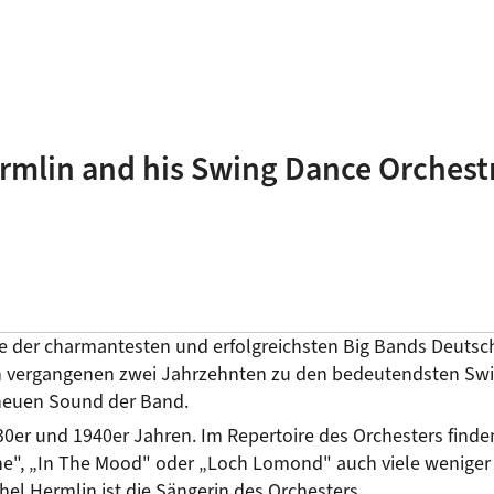
rmlin and his Swing Dance Orchest
ne der charmantesten und erfolgreichsten Big Bands Deuts
en vergangenen zwei Jahrzehnten zu den bedeutendsten Swin
euen Sound der Band.
0er und 1940er Jahren. Im Repertoire des Orchesters finde
", „In The Mood" oder „Loch Lomond" auch viele weniger bek
hel Hermlin ist die Sängerin des Orchesters.