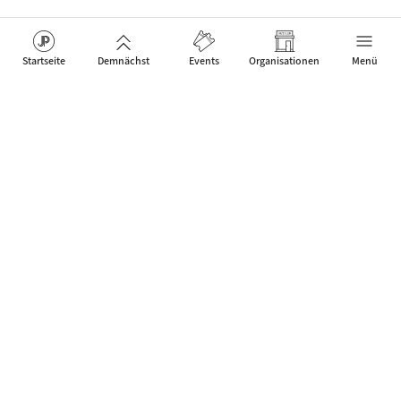
Startseite
Demnächst
Events
Organisationen
Menü
Das Netzwerk für Jazz Artists, Clubs & Fans um neue Events
zu feiern, die Menschen verbinden.
Kontakt
Über uns
Mobile App
JP Web Solutions
WordPress Events Plugin
Datenschutz-Einstellungen