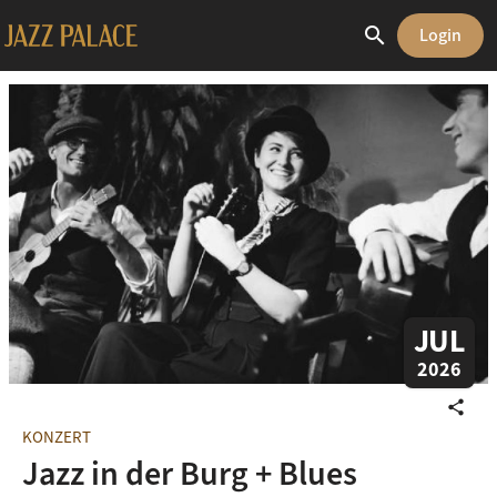
search
Login
JUL
2026
share
KONZERT
Jazz in der Burg + Blues