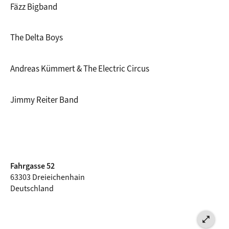
Fäzz Bigband
The Delta Boys
Andreas Kümmert & The Electric Circus
Jimmy Reiter Band
Fahrgasse 52
63303 Dreieichenhain
Deutschland
open_in_full