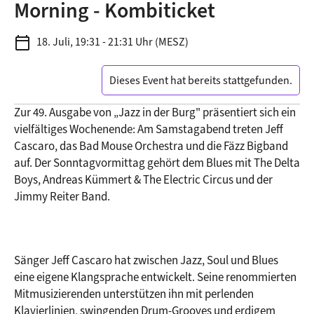
Morning - Kombiticket
calendar_today
18. Juli, 19:31 - 21:31 Uhr (MESZ)
Dieses Event hat bereits stattgefunden.
Zur 49. Ausgabe von „Jazz in der Burg" präsentiert sich ein 
vielfältiges Wochenende: Am Samstagabend treten Jeff 
Cascaro, das Bad Mouse Orchestra und die Fäzz Bigband 
auf. Der Sonntagvormittag gehört dem Blues mit The Delta 
Boys, Andreas Kümmert & The Electric Circus und der 
Jimmy Reiter Band.
Sänger Jeff Cascaro hat zwischen Jazz, Soul und Blues 
eine eigene Klangsprache entwickelt. Seine renommierten 
Mitmusizierenden unterstützen ihn mit perlenden 
Klavierlinien, swingenden Drum-Grooves und erdigem 