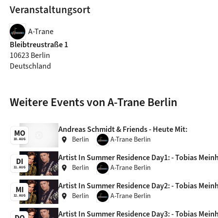
Veranstaltungsort
A-Trane
Bleibtreustraße 1
10623 Berlin
Deutschland
Weitere Events von A-Trane Berlin
Andreas Schmidt & Friends - Heute Mit:
MO
Berlin
A-Trane Berlin
location_on
10. AUG
Artist In Summer Residence Day1: - Tobias Meinha
DI
Berlin
A-Trane Berlin
location_on
11. AUG
Artist In Summer Residence Day2: - Tobias Meinha
MI
Berlin
A-Trane Berlin
location_on
12. AUG
Artist In Summer Residence Day3: - Tobias Meinha
DO