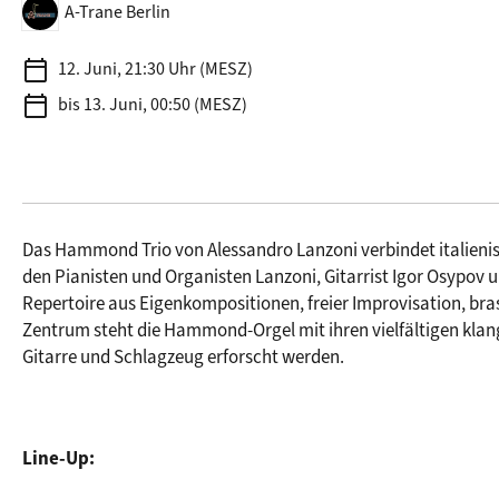
A-Trane Berlin
calendar_today
12. Juni, 21:30 Uhr (MESZ)
calendar_today
bis 13. Juni, 00:50 (MESZ)
Das Hammond Trio von Alessandro Lanzoni verbindet italienisc
den Pianisten und Organisten Lanzoni, Gitarrist Igor Osypov u
Repertoire aus Eigenkompositionen, freier Improvisation, bras
Zentrum steht die Hammond-Orgel mit ihren vielfältigen klan
Gitarre und Schlagzeug erforscht werden.
Line-Up: