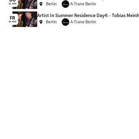
Berlin
A-Trane Berlin
location_on
13. AUG
Artist In Summer Residence Day4: - Tobias Meinha
FR
Berlin
A-Trane Berlin
location_on
14. AUG