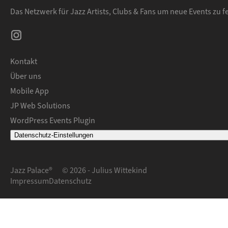
Das Netzwerk für Jazz Artists, Clubs & Fans um neue Events zu 
Kontakt
Über uns
Mobile App
JP Web Solutions
WordPress Events Plugin
Datenschutz-Einstellungen
Jazz Palace®
© 2026 - Julius Wittekind
Impressum
Datenschutz