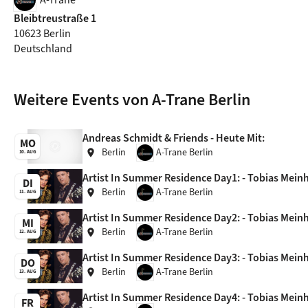
Bleibtreustraße 1
10623 Berlin
Deutschland
Weitere Events von A-Trane Berlin
Andreas Schmidt & Friends - Heute Mit:
MO
Berlin
A-Trane Berlin
location_on
10. AUG
Artist In Summer Residence Day1: - Tobias Meinha
DI
Berlin
A-Trane Berlin
location_on
11. AUG
Artist In Summer Residence Day2: - Tobias Meinha
MI
Berlin
A-Trane Berlin
location_on
12. AUG
Artist In Summer Residence Day3: - Tobias Meinha
DO
Berlin
A-Trane Berlin
location_on
13. AUG
Artist In Summer Residence Day4: - Tobias Meinha
FR