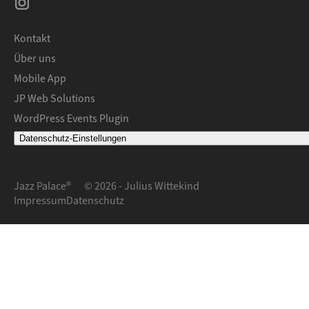
Kontakt
Über uns
Mobile App
JP Web Solutions
WordPress Events Plugin
Datenschutz-Einstellungen
Jazz Palace®
© 2026 - Julius Wittekind
Impressum
Datenschutz