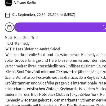
A-Trane Berlin
calendar_today
01. September, 20:30 - 23:50 Uhr (MESZ)
calendar_today
eve
Zum Kalender hinzufügen
Matti Klein Soul Trio

 FEAT: Kennedy

 WITH: Lars Dieterich-André Seidel

 Wenn die kraftvolle Soul- und Jazzstimme von Kennedy auf das Matti Klein Soul Trio trifft, entsteht ein musikalischer Dialog 
voller Groove, Energie und Tiefe. Die renommierten, internat
verschmelzen ihre unterschiedlichen Einflüsse zu einem Sound,
 Klein’s Soul Trio zählt mit rund 70 Konzerten jährlich längst zu den gefragtesten Formationen der europäischen Groove-Jazz-
Szene. Auftritte bei Festivals wie JazzBaltica, dem Reykjavík J
Großbritannien und Südafrika prägen die internationale Präse
seine charakteristischen Vintage-Keyboards, ist zudem Musical
anderem in den Blue Note Jazz Clubs in Tokyo & New York, Ron
© Steven Haberland
 Kennedy wiederum gehört zu den markanten Stimmen der New Yorker Soul- und Jazzszene. Die aus Michigan stammende Sängerin 
arbeitete bereits mit Künstler wie Dee Dee Bridgewater, Chri