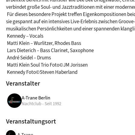
verbindet große Soul- und Jazztraditionen mit einer modernen,
 Für dieses besondere Projekt treffen Eigenkompositionen beider Seiten auf eigens für diese Besetzung arrangierte Stücke. Seien 
sie gespannt auf ein intensives Live-Erlebnis zwischen Groove
musikalischen Persönlichkeiten und einer spannenden klanglic
 Kennedy – Vocals

 Matti Klein – Wurlitzer, Rhodes Bass

 Lars Dieterich – Bass Clarinet, Saxophone

 André Seidel – Drums

 Matti Klein Soul Trio Foto©JM Jorissen

 Kennedy Foto©Steven Haberland
Veranstalter
A-Trane Berlin
Nachtclub - Seit 1992
Veranstaltungsort
A-Trane