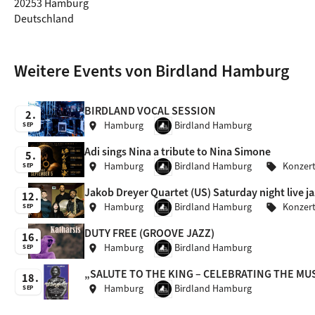
20253 Hamburg
Deutschland
Weitere Events von Birdland Hamburg
BIRDLAND VOCAL SESSION
2
Hamburg
Birdland Hamburg
location_on
SEP
Adi sings Nina a tribute to Nina Simone
5
Hamburg
Birdland Hamburg
Konzer
location_on
sell
SEP
Jakob Dreyer Quartet (US) Saturday night live jaz
12
Hamburg
Birdland Hamburg
Konzer
location_on
sell
SEP
DUTY FREE (GROOVE JAZZ)
16
Hamburg
Birdland Hamburg
location_on
SEP
„SALUTE TO THE KING – CELEBRATING THE MU
18
Hamburg
Birdland Hamburg
location_on
SEP