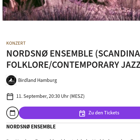
KONZERT
NORDSNØ ENSEMBLE (SCANDINA
FOLKLORE/CONTEMPORARY JAZZ
Birdland Hamburg
calendar_today
11. September, 20:30 Uhr (MESZ)
Zu den Tickets
calendar_today
event
Zum Kalender hinzufügen
NORDSNØ ENSEMBLE