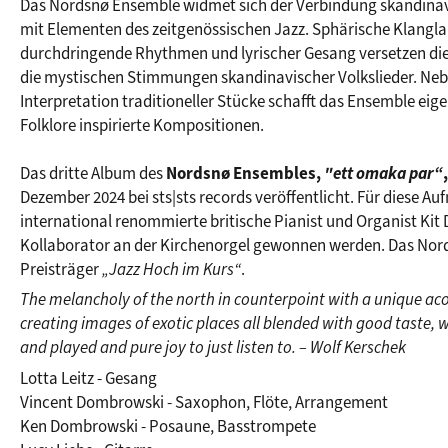
Das Nordsnø Ensemble widmet sich der Verbindung skandinavi
mit Elementen des zeitgenössischen Jazz. Sphärische Klangla
durchdringende Rhythmen und lyrischer Gesang versetzen die
die mystischen Stimmungen skandinavischer Volkslieder. Nebe
Interpretation traditioneller Stücke schafft das Ensemble eige
Folklore inspirierte Kompositionen. 
Das dritte Album des 
Nordsnø Ensembles,
 "ett omaka par“
,
Dezember 2024 bei sts|sts records veröffentlicht. Für diese Au
international renommierte britische Pianist und Organist Kit 
Kollaborator an der Kirchenorgel gewonnen werden. Das Nord
Preisträger 
„Jazz Hoch im Kurs“
.
The melancholy of the north in counterpoint with a unique aco
creating images of exotic places all blended with good taste, we
and played and pure joy to just listen to. – Wolf Kerschek
Lotta Leitz - Gesang 
Vincent Dombrowski - Saxophon, Flöte, Arrangement 
Ken Dombrowski - Posaune, Basstrompete 