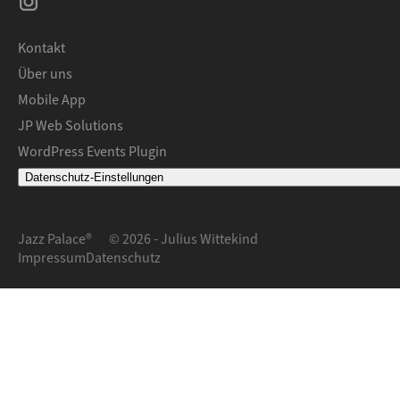
Kontakt
Über uns
Mobile App
JP Web Solutions
WordPress Events Plugin
Datenschutz-Einstellungen
Jazz Palace®
© 2026 - Julius Wittekind
Impressum
Datenschutz