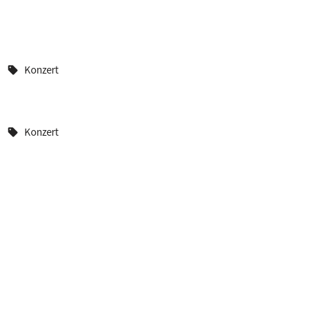
Konzert
sell
Konzert
sell