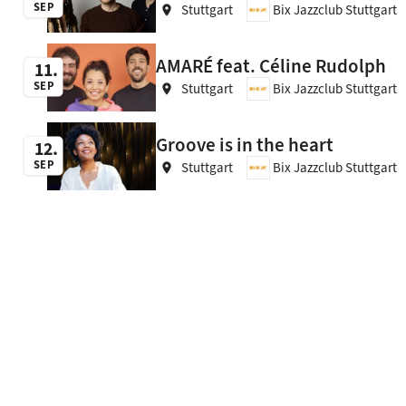
SEP
Stuttgart
Bix Jazzclub Stuttgart
location_on
AMARÉ feat. Céline Rudolph
11
SEP
Stuttgart
Bix Jazzclub Stuttgart
location_on
Groove is in the heart
12
SEP
Stuttgart
Bix Jazzclub Stuttgart
location_on