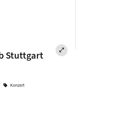
open_in_full
b Stuttgart
Konzert
sell