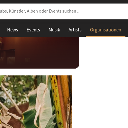
News
Events
Musik
Artists
Organisationen
share
E
dsplatz 28
uttgart
land