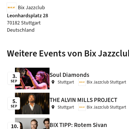
Bix Jazzclub
Leonhardsplatz 28
70182 Stuttgart
Deutschland
Weitere Events von Bix Jazzclu
Soul Diamonds
3
SEP
Stuttgart
Bix Jazzclub Stuttgart
location_on
THE ALVIN MILLS PROJECT
5
SEP
Stuttgart
Bix Jazzclub Stuttgart
location_on
BIX TIPP: Rotem Sivan
10