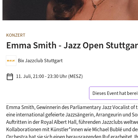
KONZERT
Emma Smith - Jazz Open Stuttgar
Bix Jazzclub Stuttgart
calendar_today
11. Juli, 21:00 - 23:30 Uhr (MESZ)
Dieses Event hat berei
Emma Smith, Gewinnerin des Parliamentary Jazz Vocalist of the
eine international gefeierte Jazzsängerin, Arrangeurin und Son
Auftritten in der Royal Albert Hall, führenden Jazzclubs weltwe
Kollaborationen mit Künstler*innen wie Michael Bublé und de
Orchestra hat sie sich einen herausragenden Ruf erarbeitet. Ih