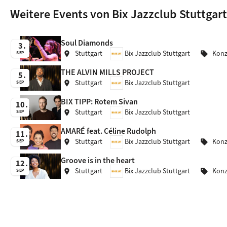
Weitere Events von Bix Jazzclub Stuttgart
Soul Diamonds
3
Stuttgart
Bix Jazzclub Stuttgart
Konz
location_on
sell
SEP
THE ALVIN MILLS PROJECT
5
Stuttgart
Bix Jazzclub Stuttgart
location_on
SEP
BIX TIPP: Rotem Sivan
10
Stuttgart
Bix Jazzclub Stuttgart
location_on
SEP
AMARÉ feat. Céline Rudolph
11
Stuttgart
Bix Jazzclub Stuttgart
Konz
location_on
sell
SEP
Groove is in the heart
12
Stuttgart
Bix Jazzclub Stuttgart
Konz
location_on
sell
SEP