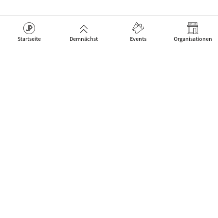
Startseite
Demnächst
Events
Organisationen
Das Netzwerk für Jazz Artists, Clubs & Fans um neue Events zu fe
Menschen verbinden.
Kontakt
Über uns
Mobile App
JP Web Solutions