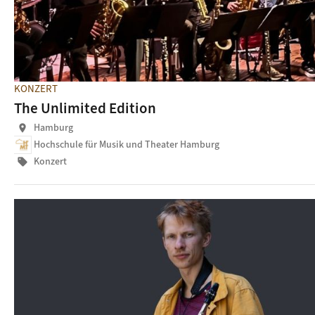
KONZERT
The Unlimited Edition
Hamburg
location_on
Hochschule für Musik und Theater Hamburg
Konzert
sell
© Irene Schlünder