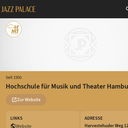
se
Seit 1950
Hochschule für Musik und Theater Hambu
Zur Website
open_in_new
LINKS
ADRESSE
Harvestehuder Weg 1
Website
public