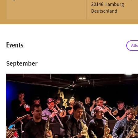
20148 Hamburg
Deutschland
Events
All
September