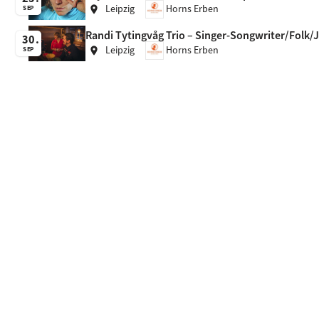
Leipzig
Horns Erben
location_on
SEP
Randi Tytingvåg Trio – Singer-Songwriter/Folk/
30
Leipzig
Horns Erben
location_on
SEP