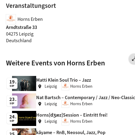
Veranstaltungsort
Horns Erben
Arndtstraße 33
04275 Leipzig
Deutschland
open_in_
Weitere Events von Horns Erben
Matti Klein Soul Trio – Jazz
19
Leipzig
Horns Erben
location_on
SEP
Nat Bartsch – Contemporary / Jazz / Neo-Classic
23
Leipzig
Horns Erben
location_on
SEP
Horns[dʒæz]Session – Eintritt frei!
24
Leipzig
Horns Erben
location_on
SEP
kâyame – RnB, Neosoul, Jazz, Pop
25