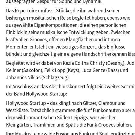
ausgeprägten Gespür für Sound und Dynamik.
Das Repertoire umfasst Stücke, die ihn während seiner 
bisherigen musikalischen Reise begleitet haben, ebenso wie 
ausgewählte Eigenkompositionen, die einen persönlichen 
Einblick in seine musikalische Entwicklung geben. Zwischen 
kraftvollen Grooves, offenen Klangflächen und intimen 
Momenten entsteht ein vielseitiges Konzert, das Einflüsse 
bündelt und gleichzeitig eine eigene Handschrift erkennen läss
Begleitet wird er dabei von Kezia Editha Christy (Gesang), Judi
Kellner (Saxofon), Felix Lopp (Keys), Luca Genze (Bass) und 
Johannes Niklas (Schlagzeug)
Im Anschluss an das Abschlusskonzert folgt ein zweites Set mit
der Band Hollywood Startup:
Hollywood Startup – das klingt nach Glitzer, Glamour und 
Westküste. Tatsächlich stammen die fünf Funkonauten aber a
dem wild-romantischen Süden Leipzigs, wo zwischen 
Kleingärten, Tramlinien und Spätis die Funk-Grooves blühen.
Ihre Musik ist eine wilde Fusion aus Funk und Soul, ergänzt dur