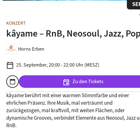
SE
s
KONZERT
kâyame – RnB, Neosoul, Jazz, Po
Horns Erben
calendar_today
25. September, 20:00 - 22:00 Uhr (MESZ)
Zu den Tickets
calendar_today
event
Zum Kalender hinzufügen
kâyame berührt mit einer warmen Stimmfarbe und einer 
ehrlichen Präsenz. Ihre Musik, mal verträumt und 
zurückgezogen, mal kraftvoll, mit weiten Flächen, oder 
dynamische Grooves, verbindet Elemente aus Neosoul, Jazz u
RnB.