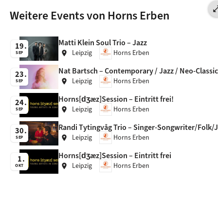
open_in_
Weitere Events von Horns Erben
Matti Klein Soul Trio – Jazz
19
Leipzig
Horns Erben
location_on
SEP
Nat Bartsch – Contemporary / Jazz / Neo-Classic
23
Leipzig
Horns Erben
location_on
SEP
Horns[dʒæz]Session – Eintritt frei!
24
Leipzig
Horns Erben
location_on
SEP
Randi Tytingvåg Trio – Singer-Songwriter/Folk/
30
Leipzig
Horns Erben
location_on
SEP
Horns[dʒæz]Session – Eintritt frei
1
Leipzig
Horns Erben
location_on
OKT