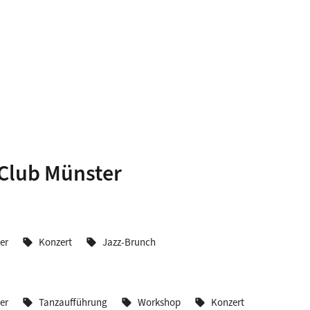
 Club Münster
er
Konzert
Jazz-Brunch
sell
sell
er
Tanzaufführung
Workshop
Konzert
sell
sell
sell