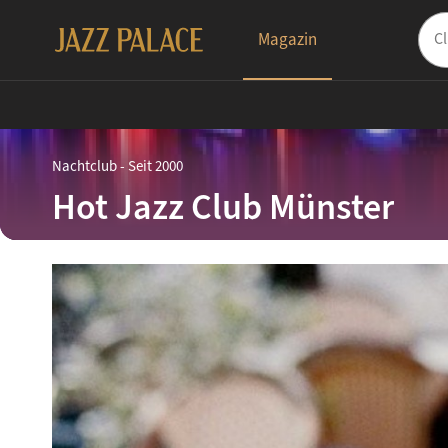
Magazin
Nachtclub
-
Seit 2000
Hot Jazz Club Münster
open_in_new
Zur Website
LINKS
Website
public
Facebook
Instagram
Newsletter
mail