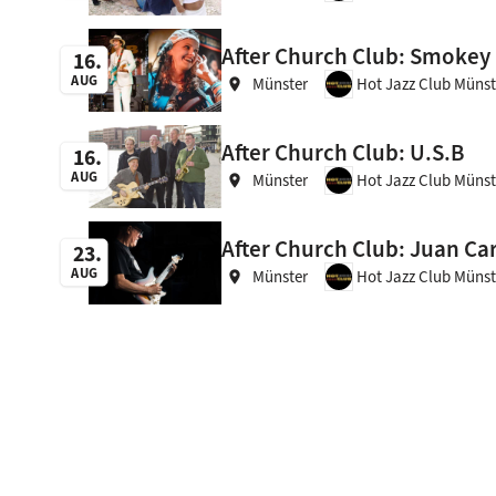
After Church Club: Smokey
16
AUG
Münster
Hot Jazz Club Münst
location_on
After Church Club: U.S.B
16
AUG
Münster
Hot Jazz Club Münst
location_on
After Church Club: Juan Ca
23
AUG
Münster
Hot Jazz Club Münst
location_on