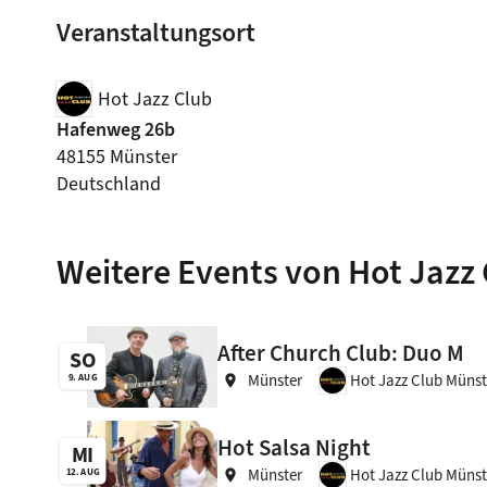
Veranstaltungsort
Hot Jazz Club
Hafenweg 26b
48155 Münster
Deutschland
Weitere Events von Hot Jazz
After Church Club: Duo M
SO
Münster
Hot Jazz Club Münst
9. AUG
location_on
Hot Salsa Night
MI
Münster
Hot Jazz Club Münst
12. AUG
location_on