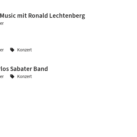
 Music mit Ronald Lechtenberg
er
er
Konzert
sell
rlos Sabater Band
er
Konzert
sell