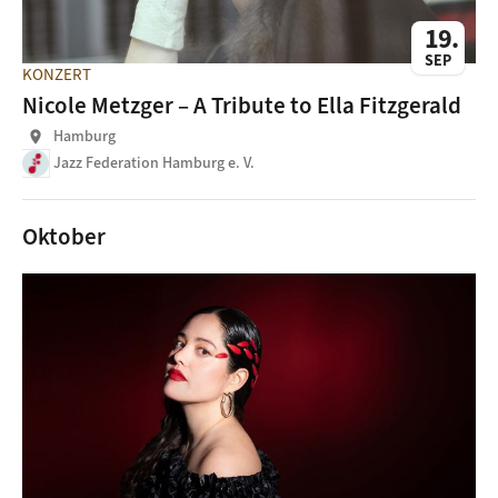
19
SEP
KONZERT
Nicole Metzger – A Tribute to Ella Fitzgerald
Hamburg
location_on
Jazz Federation Hamburg e. V.
Oktober