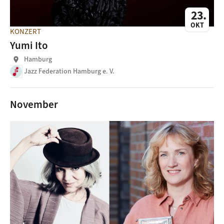
23
OKT
KONZERT
Yumi Ito
Hamburg
location_on
Jazz Federation Hamburg e. V.
November