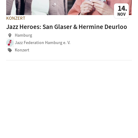
14
NOV
KONZERT
Jazz Heroes: San Glaser & Hermine Deurloo
Hamburg
location_on
Jazz Federation Hamburg e. V.
Konzert
sell