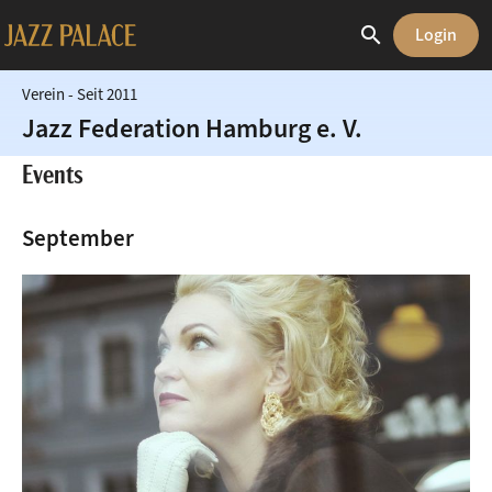
search
Login
Verein
-
Seit 2011
share
Jazz Federation Hamburg e. V.
Zur Website
open_in_new
Events
LINKS
Website
public
September
Facebook
Instagram
Newsletter
mail
Mitgliedschaft
person_add
Spenden
volunteer_activism
© Jager Studio