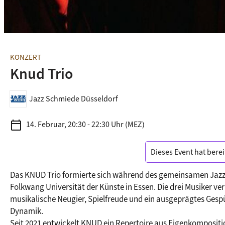
KONZERT
Knud Trio
Jazz Schmiede Düsseldorf
calendar_today
14. Februar, 20:30 - 22:30 Uhr (MEZ)
Dieses Event hat berei
Das KNUD Trio formierte sich während des gemeinsamen Jazz
Folkwang Universität der Künste in Essen. Die drei Musiker ver
musikalische Neugier, Spielfreude und ein ausgeprägtes Gespür
Dynamik.

Seit 2021 entwickelt KNUD ein Repertoire aus Eigenkompositi