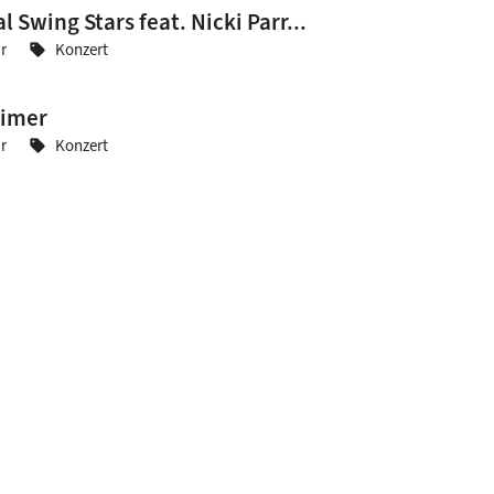
 Swing Stars feat. Nicki Parr...
r
Konzert
sell
eimer
r
Konzert
sell