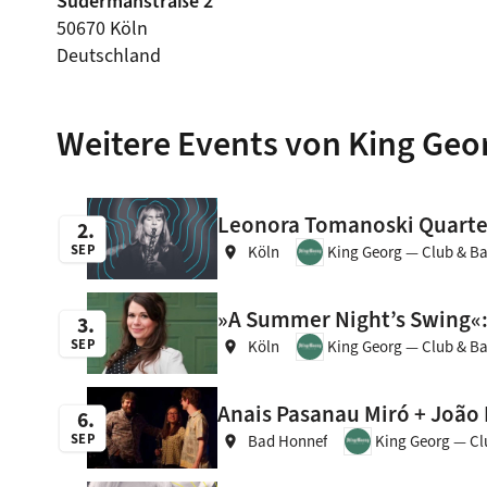
Sudermanstraße 2
50670 Köln
Deutschland
Weitere Events von King Geo
Leonora Tomanoski Quarte
2
SEP
Köln
King Georg — Club & Ba
location_on
»A Summer Night’s Swing«:
3
SEP
Köln
King Georg — Club & Ba
location_on
Anais Pasanau Miró + João L
6
SEP
Bad Honnef
King Georg — Cl
location_on