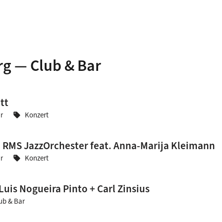
rg — Club & Bar
tt
r
Konzert
sell
 RMS JazzOrchester feat. Anna-Marija Kleimann
r
Konzert
sell
uis Nogueira Pinto + Carl Zinsius
ub & Bar