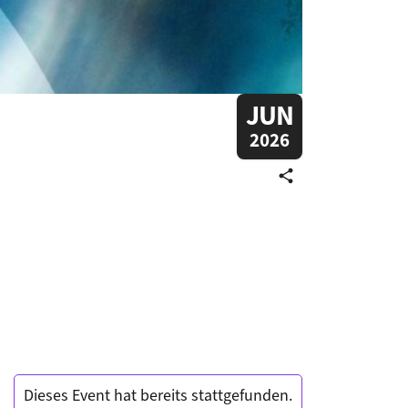
JUN
2026
share
Dieses Event hat bereits stattgefunden.