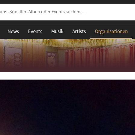
News
Events
Musik
Artists
Organisationen
ESSE
rmanstraße 2
0 Köln
schland