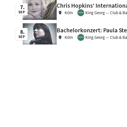
Chris Hopkins‘ International
7
SEP
Köln
King Georg — Club & Ba
location_on
Bachelorkonzert: Paula St
8
SEP
Köln
King Georg — Club & Ba
location_on