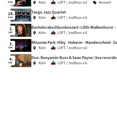
Köln
LOFT / 2ndfloor e.V.
Konzert
location_on
sell
AUG
Tango Jazz Quartet
28
Köln
LOFT / 2ndfloor e.V.
location_on
AUG
Bachelorabschlusskonzert: Lilith Walkenhorst – 
2
Köln
LOFT / 2ndfloor e.V.
location_on
SEP
Rhizome Park: Hiby · Heberer · Manderscheid · Sa
3
Köln
LOFT / 2ndfloor e.V.
location_on
SEP
Duo: Benyamin Nuss & Sean Payne | live recordi
4
Köln
LOFT / 2ndfloor e.V.
location_on
SEP