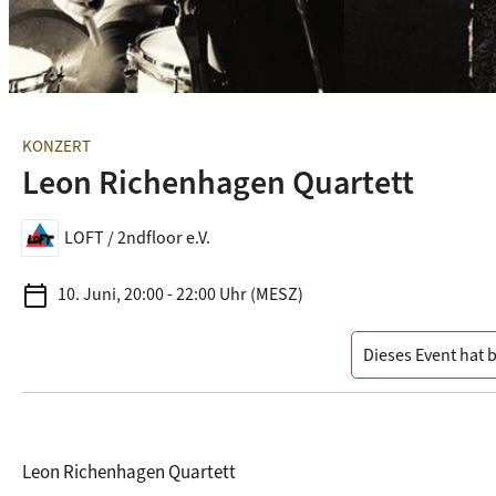
KONZERT
Leon Richenhagen Quartett
LOFT / 2ndfloor e.V.
calendar_today
10. Juni, 20:00 - 22:00 Uhr (MESZ)
Dieses Event hat 
Leon Richenhagen Quartett