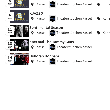
5
Kassel
Theaterstübchen Kassel
Konz
location_on
sell
SEP
KJAZZO
6
Kassel
Theaterstübchen Kassel
Konz
location_on
sell
SEP
Sentimental Season
11
Kassel
Theaterstübchen Kassel
Konz
location_on
sell
SEP
Stax and The Tommy Guns
13
Kassel
Theaterstübchen Kassel
location_on
SEP
Deborah Bonham
14
Kassel
Theaterstübchen Kassel
location_on
SEP