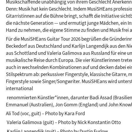
Musikschaffende unabhängig von ihrem Geschlecht Anerkennu
Denn: Musik hat kein Geschlecht. Indem MusiSHEans profession
Gitarristinnen auf die Bühne bringt, schafft die Initiative sichtb
die nächste Generation — und ermutigt junge Mädchen, ein Ins
Hand zu nehmen, die eigene Stimme zu finden und Musik frei 
Für die MusiSHEans Guitar Tour 2026 begrüßen die Gründerinn
Beckedorf aus Deutschland und Karlijn Langendijk aus den Nie
aus Schottland und Valeria Galimova aus Russland für eine un
musikalische Reise durch Europa. Die vier Künstlerinnen treten
auch in wechselnden Kombinationen auf und decken dabei ein 
Stilspektrum ab: perkussiver Fingerstyle, klassische Gitarre,
Fingerstyle sowie Singer/Songwriter. MusiSHEans wird unterst
international
 renommierten Künstler*innen, darunter Badi Assad (Brasilien), Tommy 
Emmanuel (Australien), Jon Gomm (England) und John Knowl
Ali Tod (voc, guit) – Photo by Kara Ford
 Valeria Galimova (guit) – Photo by Nick Konstantin Otto
 Karlijn Langendijk (guit) – Photo by Dustin Furlow