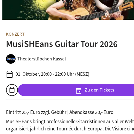
KONZERT
MusiSHEans Guitar Tour 2026
Theaterstübchen Kassel
calendar_today
01. Oktober, 20:00 - 22:00 Uhr (MESZ)
Zu den Tickets
calendar_today
event
Zum Kalender hinzufügen
Eintritt 25,- Euro zzgl. Gebühr | Abendkasse 30,- Euro
MusiSHEans bringt professionelle Gitarristinnen aus aller We
organisiert jährlich eine Tournée durch Europa. Die Vision: eine 