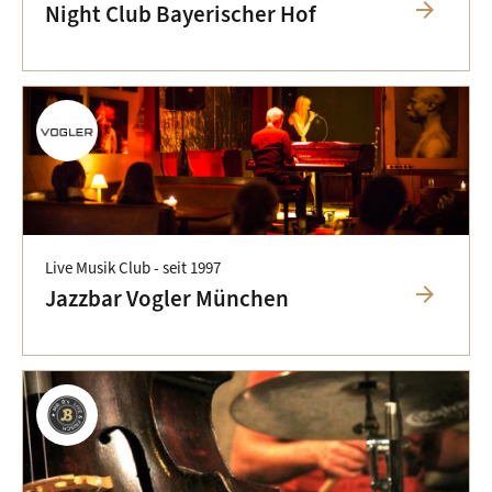
arrow_forward
Night Club Bayerischer Hof
Live Musik Club -
seit 1997
arrow_forward
Jazzbar Vogler München