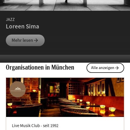
JAZZ
Loreen Sima
Mehr lesen
arrow_forward
© Vincent Sima
Organisationen in München
Alle anzeigen
arrow_forward
Live Musik Club -
seit 1992