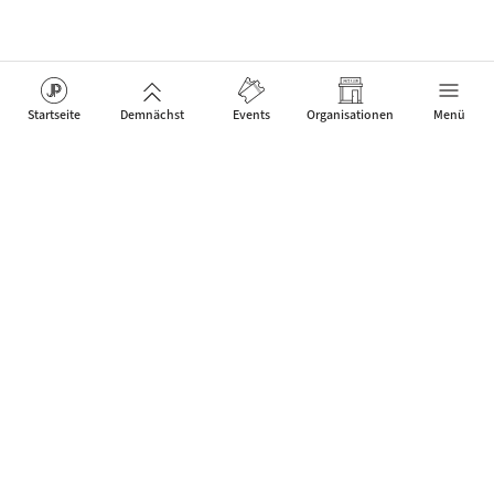
Startseite
Demnächst
Events
Organisationen
Menü
Das Netzwerk für Jazz Artists, Clubs & Fans um neue Events
zu feiern, die Menschen verbinden.
Kontakt
Über uns
Mobile App
JP Web Solutions
WordPress Events Plugin
Datenschutz-Einstellungen