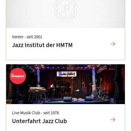
Verein -
seit 2001
arrow_forward
Jazz Institut der HMTM
Live Musik Club -
seit 1978
arrow_forward
Unterfahrt Jazz Club