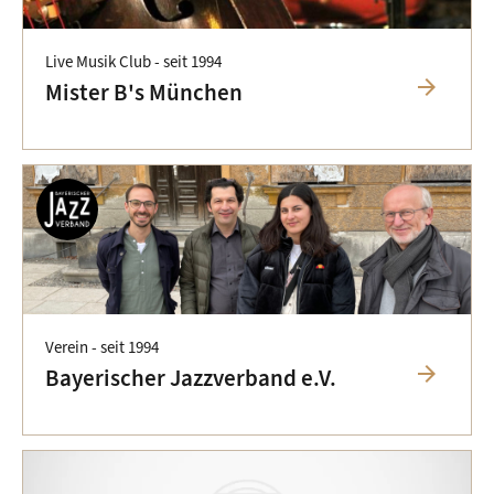
Live Musik Club -
seit 1994
arrow_forward
Mister B's München
Verein -
seit 1994
arrow_forward
Bayerischer Jazzverband e.V.