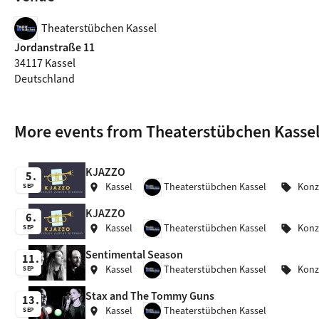
Theaterstübchen Kassel
Jordanstraße 11
34117 Kassel
Deutschland
More events from Theaterstübchen Kasse
KJAZZO
5
Kassel
Theaterstübchen Kassel
Konz
location_on
sell
SEP
KJAZZO
6
Kassel
Theaterstübchen Kassel
Konz
location_on
sell
SEP
Sentimental Season
11
Kassel
Theaterstübchen Kassel
Konz
location_on
sell
SEP
Stax and The Tommy Guns
13
Kassel
Theaterstübchen Kassel
location_on
SEP