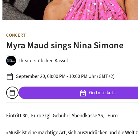
CONCERT
Myra Maud sings Nina Simone
Theaterstübchen Kassel
calendar_today
September 20, 08:00 PM - 10:00 PM Uhr (GMT+2)
Go to tickets
calendar_today
event
Add to calendar
Eintritt 30,- Euro zzgl. Gebühr | Abendkasse 35,-  Euro
»Musik ist eine mächtige Art, sich auszudrücken und die Welt 