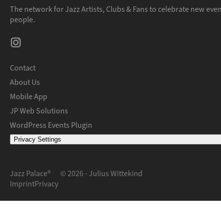
The network for Jazz Artists, Clubs & Fans to celebrate new eve
people.
Contact
About Us
Mobile App
JP Web Solutions
WordPress Events Plugin
Privacy Settings
Jazz Palace®
© 2026 - Julius Wittekind
Imprint
Privacy