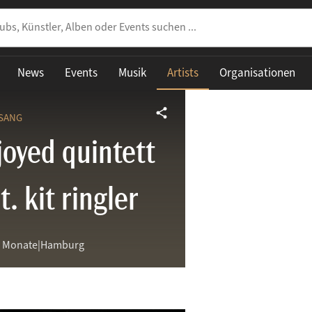
News
Events
Musik
Artists
Organisationen
share
ESANG
joyed quintett
t. kit ringler
2 Monate
|
Hamburg