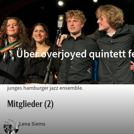
Über overjoyed quintett fe
junges hamburger jazz ensemble.
Mitglieder (2)
Lena Siems
Bassistin