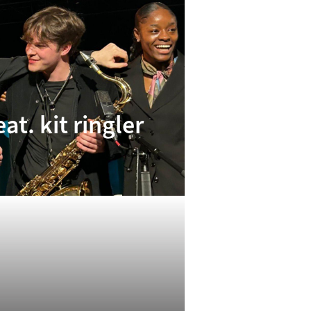
at. kit ringler
Tamino Nast