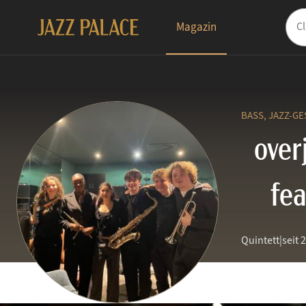
Magazin
BASS,
JAZZ-G
over
fea
Quintett
|
seit 