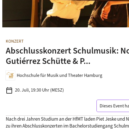
KONZERT
Abschlusskonzert Schulmusik: No
Gutiérrez Schütte & P...
Hochschule für Musik und Theater Hamburg
calendar_today
20. Juli, 19:30 Uhr (MESZ)
Dieses Event ha
Nach drei Jahren Studium an der HfMT laden Piet Jeske und No
zu ihren Abschlusskonzerten im Bachelorstudiengang Schulmu