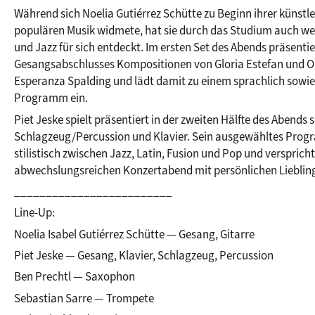
Während sich Noelia Gutiérrez Schütte zu Beginn ihrer künstler
© Julia Marcinczyk
populären Musik widmete, hat sie durch das Studium auch weite
und Jazz für sich entdeckt. Im ersten Set des Abends präsentie
Gesangsabschlusses Kompositionen von Gloria Estefan und Oliv
Esperanza Spalding und lädt damit zu einem sprachlich sowie m
Programm ein.
Piet Jeske spielt präsentiert in der zweiten Hälfte des Abends 
Schlagzeug/Percussion und Klavier. Sein ausgewähltes Prog
stilistisch zwischen Jazz, Latin, Fusion und Pop und verspricht
abwechslungsreichen Konzertabend mit persönlichen Lieblin
_________________________
Line-Up:
Noelia Isabel Gutiérrez Schütte — Gesang, Gitarre
Piet Jeske — Gesang, Klavier, Schlagzeug, Percussion
Ben Prechtl — Saxophon
Sebastian Sarre — Trompete