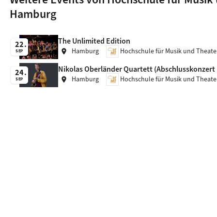
Hamburg
The Unlimited Edition
22
Hamburg
Hochschule für Musik und Theat
location_on
SEP
Nikolas Oberländer Quartett (Abschlusskonzert
24
Hamburg
Hochschule für Musik und Theat
location_on
SEP