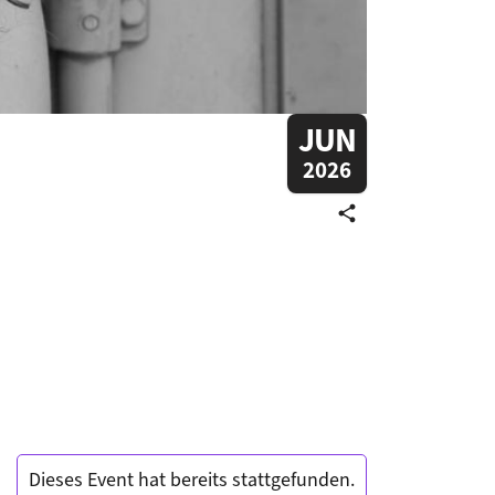
JUN
2026
share
Dieses Event hat bereits stattgefunden.