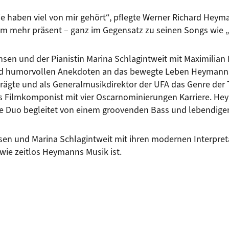
ie haben viel von mir gehört“, pflegte Werner Richard Heyman
 mehr präsent – ganz im Gegensatz zu seinen Songs wie „Ei
en und der Pianistin Marina Schlagintweit mit Maximilian 
nd humorvollen Anekdoten an das bewegte Leben Heymanns, 
ägte und als Generalmusikdirektor der UFA das Genre der T
 Filmkomponist mit vier Oscarnominierungen Karriere. Hey
ive Duo begleitet von einem groovenden Bass und lebendige
 und Marina Schlagintweit mit ihren modernen Interpretati
 wie zeitlos Heymanns Musik ist.