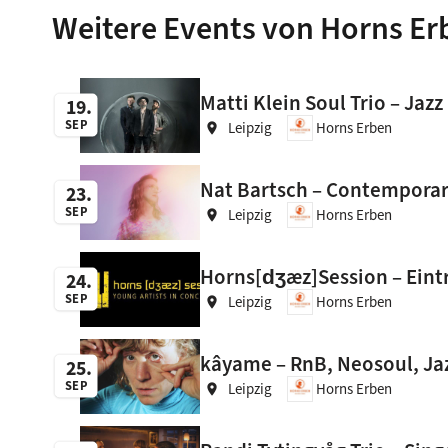
Weitere Events von Horns Er
Matti Klein Soul Trio – Jazz
19
SEP
Leipzig
Horns Erben
location_on
Nat Bartsch – Conte
23
SEP
Leipzig
Horns Erben
location_on
Horns[dʒæz]Session – Eintri
24
SEP
Leipzig
Horns Erben
location_on
kâyame – RnB, Neosoul, 
25
SEP
Leipzig
Horns Erben
location_on