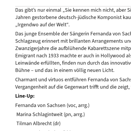
Das gibt’s nur einmal „Sie kennen mich nicht, aber S
Jahren gestorbene deutsch-jüdische Komponist kaum
„Irgendwo auf der Welt“.
Das junge Ensemble der Sängerin Fernanda von Sachs
Schlagzeug erinnert mit brillanten Arrangements u
Zwanzigerjahre die aufblühende Kabarettszene mitpr
Emigrant nach 1933 machte er auch in Hollywood als
Leinwände erfüllten, finden nun durch das innovat
Bühne – und das in einem völlig neuen Licht.
Charmant und virtuos entführen Fernanda von Sachsen
Vergangenheit auf die Gegenwart trifft und die zeigt,
Line-Up:
Fernanda von Sachsen (voc, arrg.)
 Marina Schlagintweit (pn, arrg.)
 Tilman Albrecht (dr)