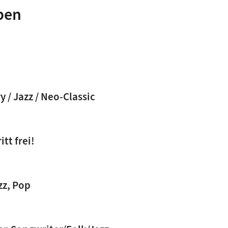
ben
mporary / Jazz / Neo-Classic
tt frei!
Jazz, Pop