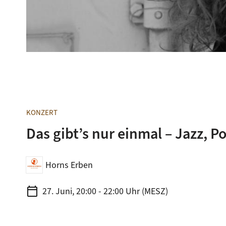
© Horns Erben
KONZERT
Das gibt’s nur einmal – Jazz, P
Horns Erben
calendar_today
27. Juni, 20:00 - 22:00 Uhr (MESZ)