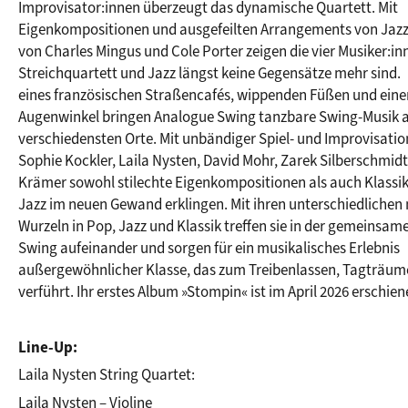
Improvisator:innen überzeugt das dynamische Quartett. Mit 
Eigenkompositionen und ausgefeilten Arrangements von Jazzs
von Charles Mingus und Cole Porter zeigen die vier Musiker:inn
Streichquartett und Jazz längst keine Gegensätze mehr sind. 
eines französischen Straßencafés, wippenden Füßen und einer 
Augenwinkel bringen Analogue Swing tanzbare Swing-Musik an
verschiedensten Orte. Mit unbändiger Spiel- und Improvisation
Sophie Kockler, Laila Nysten, David Mohr, Zarek Silberschmid
Krämer sowohl stilechte Eigenkompositionen als auch Klassike
Jazz im neuen Gewand erklingen. Mit ihren unterschiedlichen 
Wurzeln in Pop, Jazz und Klassik treffen sie in der gemeinsame
Swing aufeinander und sorgen für ein musikalisches Erlebnis 
außergewöhnlicher Klasse, das zum Treibenlassen, Tagträum
verführt. Ihr erstes Album »Stompin« ist im April 2026 erschien
Line-Up:
Laila Nysten String Quartet:
Laila Nysten – Violine