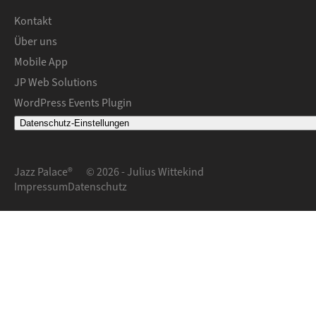
Kontakt
Über uns
Mobile App
JP Web Solutions
WordPress Events Plugin
Datenschutz-Einstellungen
Jazz Palace®
© 2026 - Julius Wittekind
Impressum
Datenschutz