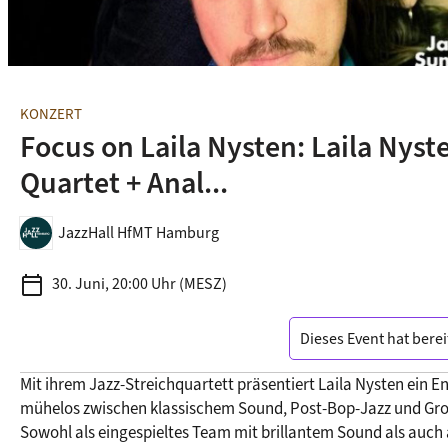
KONZERT
Focus on Laila Nysten: Laila Nyst
Quartet + Anal...
JazzHall HfMT Hamburg
calendar_today
30. Juni, 20:00 Uhr (MESZ)
Dieses Event hat berei
Mit ihrem Jazz-Streichquartett präsentiert Laila Nysten ein En
mühelos zwischen klassischem Sound, Post-Bop-Jazz und Gro
Sowohl als eingespieltes Team mit brillantem Sound als auch al