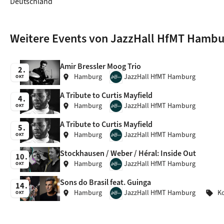
Deutschland
Weitere Events von JazzHall HfMT Hambu
Amir Bressler Moog Trio
2
Hamburg
JazzHall HfMT Hamburg
location_on
OKT
A Tribute to Curtis Mayfield
4
Hamburg
JazzHall HfMT Hamburg
location_on
OKT
A Tribute to Curtis Mayfield
5
Hamburg
JazzHall HfMT Hamburg
location_on
OKT
Stockhausen / Weber / Héral: Inside Out
10
Hamburg
JazzHall HfMT Hamburg
location_on
OKT
Sons do Brasil feat. Guinga
14
Hamburg
JazzHall HfMT Hamburg
K
location_on
sell
OKT