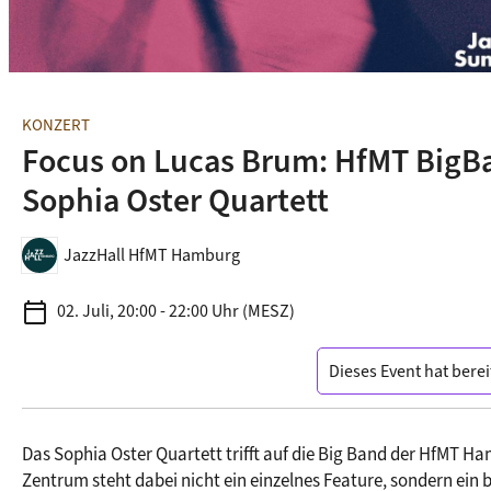
KONZERT
Focus on Lucas Brum: HfMT BigBa
Sophia Oster Quartett
JazzHall HfMT Hamburg
calendar_today
02. Juli, 20:00 - 22:00 Uhr (MESZ)
Dieses Event hat berei
Das Sophia Oster Quartett trifft auf die Big Band der HfMT Ha
Zentrum steht dabei nicht ein einzelnes Feature, sondern ein 