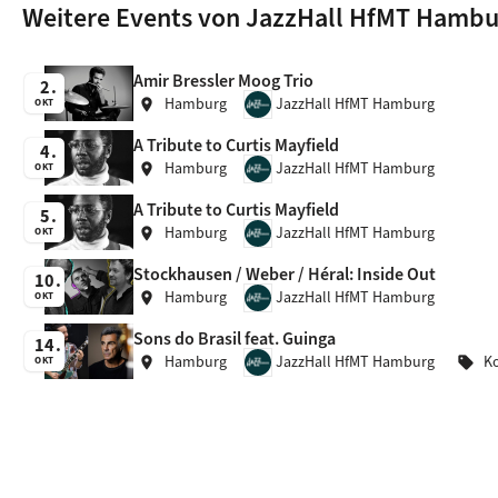
Weitere Events von JazzHall HfMT Hambu
Amir Bressler Moog Trio
2
Hamburg
JazzHall HfMT Hamburg
location_on
OKT
A Tribute to Curtis Mayfield
4
Hamburg
JazzHall HfMT Hamburg
location_on
OKT
A Tribute to Curtis Mayfield
5
Hamburg
JazzHall HfMT Hamburg
location_on
OKT
Stockhausen / Weber / Héral: Inside Out
10
Hamburg
JazzHall HfMT Hamburg
location_on
OKT
Sons do Brasil feat. Guinga
14
Hamburg
JazzHall HfMT Hamburg
K
location_on
sell
OKT