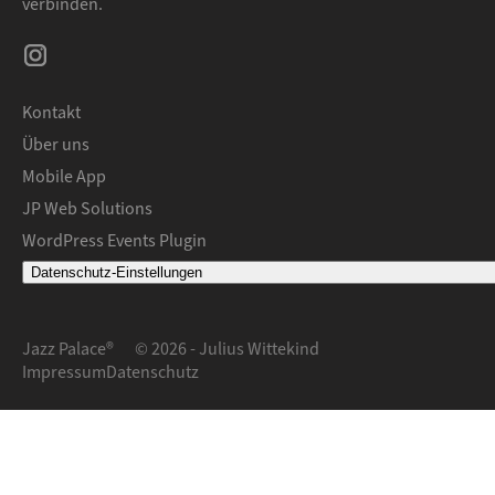
verbinden.
Kontakt
Über uns
Mobile App
JP Web Solutions
WordPress Events Plugin
Datenschutz-Einstellungen
Jazz Palace®
© 2026 - Julius Wittekind
Impressum
Datenschutz