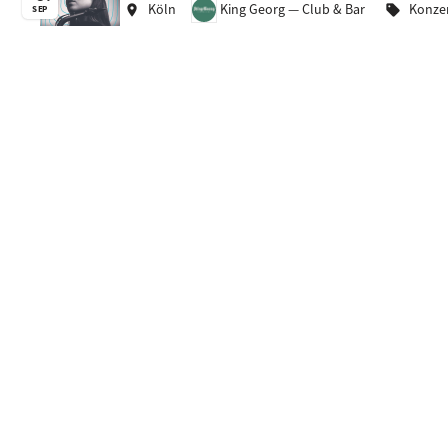
Köln
King Georg — Club & Bar
Konze
location_on
sell
SEP