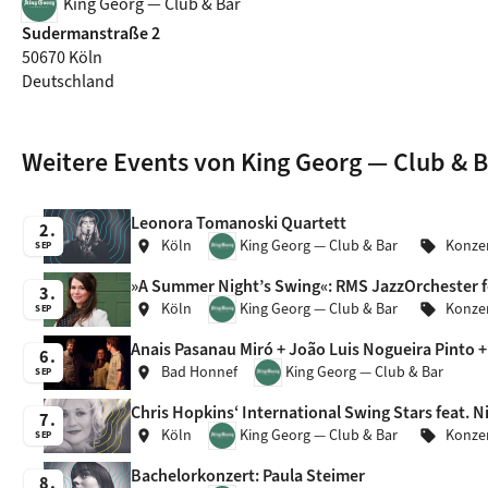
King Georg — Club & Bar
Sudermanstraße 2
50670 Köln
Deutschland
Weitere Events von King Georg — Club & B
Leonora Tomanoski Quartett
2
Köln
King Georg — Club & Bar
Konze
location_on
sell
SEP
»A Summer Night’s Swing«: RMS JazzOrchester f
3
Köln
King Georg — Club & Bar
Konze
location_on
sell
SEP
Anais Pasanau Miró + João Luis Nogueira Pinto + 
6
Bad Honnef
King Georg — Club & Bar
location_on
SEP
Chris Hopkins‘ International Swing Stars feat. Nic
7
Köln
King Georg — Club & Bar
Konze
location_on
sell
SEP
Bachelorkonzert: Paula Steimer
8