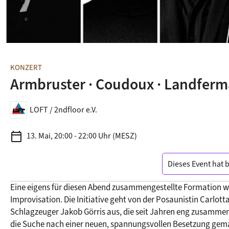
KONZERT
Armbruster · Coudoux · Landferma
LOFT / 2ndfloor e.V.
calendar_today
13. Mai, 20:00 - 22:00 Uhr (MESZ)
Dieses Event hat 
Eine eigens für diesen Abend zusammengestellte Formation wid
Improvisation. Die Initiative geht von der Posaunistin Carlot
Schlagzeuger Jakob Görris aus, die seit Jahren eng zusammena
die Suche nach einer neuen, spannungsvollen Besetzung gem