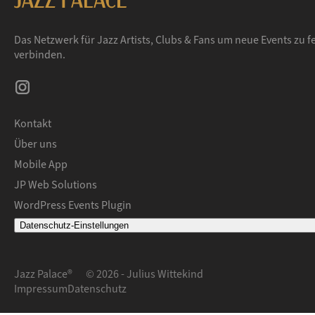
Das Netzwerk für Jazz Artists, Clubs & Fans um neue Events zu f
verbinden.
Kontakt
Über uns
Mobile App
JP Web Solutions
WordPress Events Plugin
Datenschutz-Einstellungen
Jazz Palace®
© 2026 - Julius Wittekind
Impressum
Datenschutz