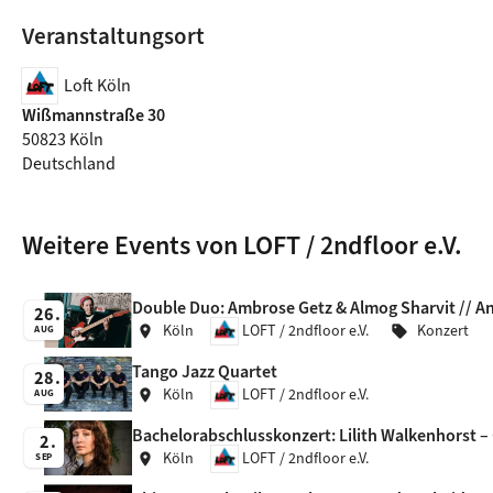
Veranstaltungsort
Loft Köln
Wißmannstraße 30
50823 Köln
Deutschland
Weitere Events von LOFT / 2ndfloor e.V.
Double Duo: Ambrose Getz & Almog Sharvit // An
26
Köln
LOFT / 2ndfloor e.V.
Konzert
location_on
sell
AUG
Tango Jazz Quartet
28
Köln
LOFT / 2ndfloor e.V.
location_on
AUG
Bachelorabschlusskonzert: Lilith Walkenhorst – 
2
Köln
LOFT / 2ndfloor e.V.
location_on
SEP