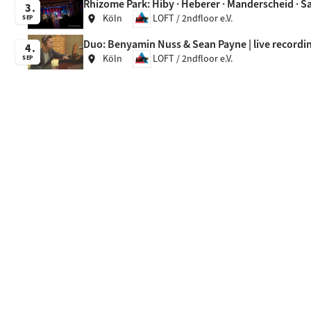
Rhizome Park: Hiby · Heberer · Manderscheid · Sa
3
Köln
LOFT / 2ndfloor e.V.
location_on
SEP
Duo: Benyamin Nuss & Sean Payne | live recordi
4
Köln
LOFT / 2ndfloor e.V.
location_on
SEP