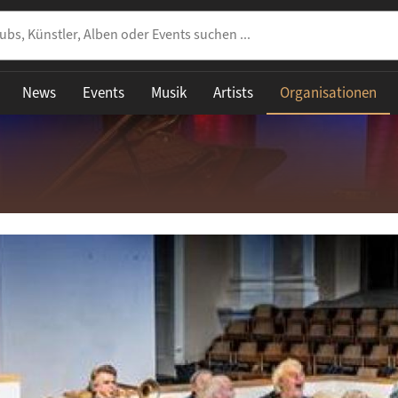
News
Events
Musik
Artists
Organisationen
ESSE
annstraße 30
3 Köln
schland