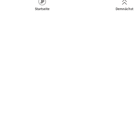
Startseite
Demnächst
Das Netzwerk für Jazz Artists, Clubs & Fans um neue