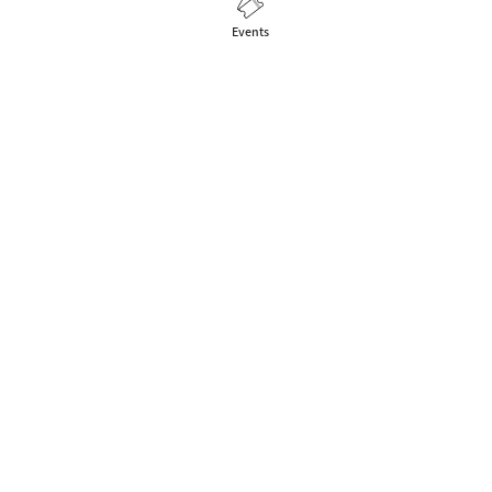
Events
 Events zu feiern, die Menschen verbinden.