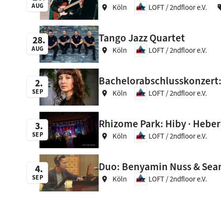
AUG
Köln
LOFT / 2ndfloor e.V.
location_on
se
Tango Jazz Quartet
28
AUG
Köln
LOFT / 2ndfloor e.V.
location_on
Bachelorabschlusskonzert: 
2
SEP
Köln
LOFT / 2ndfloor e.V.
location_on
Rhizome Park: Hiby · Heber
3
SEP
Köln
LOFT / 2ndfloor e.V.
location_on
Duo: Benyamin Nuss & Sean 
4
SEP
Köln
LOFT / 2ndfloor e.V.
location_on