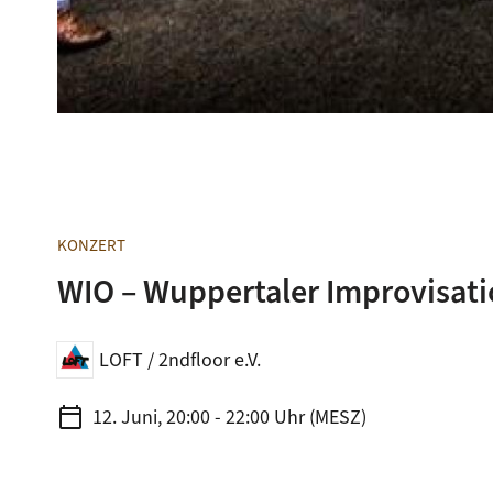
KONZERT
WIO – Wuppertaler Improvisati
LOFT / 2ndfloor e.V.
calendar_today
12. Juni, 20:00 - 22:00 Uhr (MESZ)