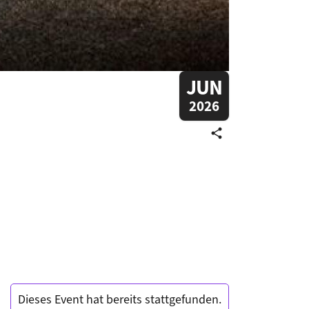
JUN
2026
share
Dieses Event hat bereits stattgefunden.