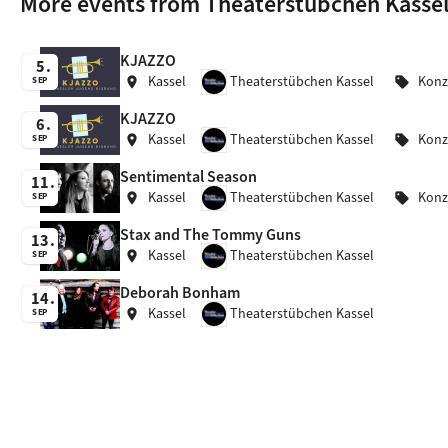
More events from Theaterstübchen Kasse
KJAZZO
5
Kassel
Theaterstübchen Kassel
Konz
location_on
sell
SEP
KJAZZO
6
Kassel
Theaterstübchen Kassel
Konz
location_on
sell
SEP
Sentimental Season
11
Kassel
Theaterstübchen Kassel
Konz
location_on
sell
SEP
Stax and The Tommy Guns
13
Kassel
Theaterstübchen Kassel
location_on
SEP
Deborah Bonham
14
Kassel
Theaterstübchen Kassel
location_on
SEP