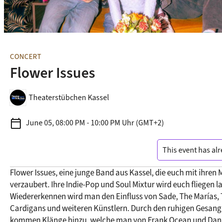
CONCERT
Flower Issues
Theaterstübchen Kassel
calendar_today
June 05, 08:00 PM - 10:00 PM Uhr (GMT+2)
This event has alr
Flower Issues, eine junge Band aus Kassel, die euch mit ihren 
verzaubert. Ihre Indie-Pop und Soul Mixtur wird euch fliegen la
Wiedererkennen wird man den Einfluss von Sade, The Marías, 
© Flower Issues
Cardigans und weiteren Künstlern. Durch den ruhigen Gesang 
kommen Klänge hinzu, welche man von Frank Ocean und Danie