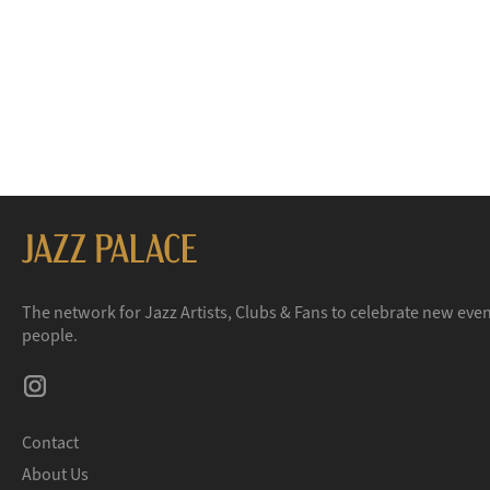
The network for Jazz Artists, Clubs & Fans to celebrate new eve
people.
Contact
About Us